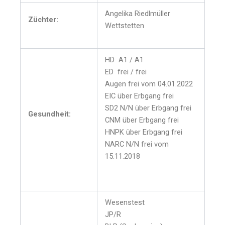
Angelika Riedlmüller
Züchter:
Wettstetten
HD A1 / A1
ED frei / frei
Augen frei vom 04.01.2022
EIC über Erbgang frei
SD2 N/N über Erbgang frei
Gesundheit:
CNM über Erbgang frei
HNPK über Erbgang frei
NARC N/N frei vom
15.11.2018
Wesenstest
JP/R