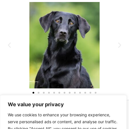
We value your privacy
We use cookies to enhance your browsing experience,
Copyright © 2026 Aus dem Habichtsreich
serve personalised ads or content, and analyse our traffic.
Impressum
By clicking "Accept All", you consent to our use of cookies.